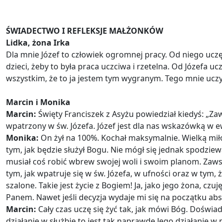
ŚWIADECTWO I REFLEKSJE MAŁŻONKÓW
Lidka, żona Irka
Dla mnie Józef to człowiek ogromnej pracy. Od niego uczę 
dzieci, żeby to była praca uczciwa i rzetelna. Od Józefa 
wszystkim, że to ja jestem tym wygranym. Tego mnie uczy 
Marcin i Monika
Marcin:
Święty Franciszek z Asyżu powiedział kiedyś: „Zaw
wpatrzony w św. Józefa. Józef jest dla nas wskazówką w e
Monika:
On żył na 100%. Kochał maksymalnie. Wielką miło
tym, jak będzie służył Bogu. Nie mógł się jednak spodziew
musiał coś robić wbrew swojej woli i swoim planom. Zaws
tym, jak wpatruje się w św. Józefa, w ufności oraz w tym,
szalone. Takie jest życie z Bogiem! Ja, jako jego żona, cz
Panem. Nawet jeśli decyzja wydaje mi się na początku ab
Marcin:
Cały czas uczę się żyć tak, jak mówi Bóg. Doświad
działanie w służbie to jest tak naprawdę Jego działanie w 