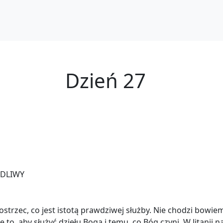
Dzień 27
EDLIWY
trzec, co jest istotą prawdziwej służby. Nie chodzi bowiem
 ale to, aby służyć dziełu Boga i temu, co Bóg czyni. W litan