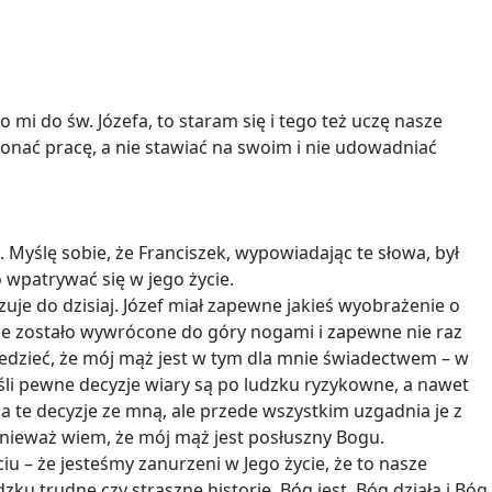
mi do św. Józefa, to staram się i tego też uczę nasze
ykonać pracę, a nie stawiać na swoim i nie udowadniać
. Myślę sobie, że Franciszek, wypowiadając te słowa, był
 wpatrywać się w jego życie.
uje do dzisiaj. Józef miał zapewne jakieś wyobrażenie o
życie zostało wywrócone do góry nogami i zapewne nie raz
iedzieć, że mój mąż jest w tym dla mnie świadectwem – w
jeśli pewne decyzje wiary są po ludzku ryzykowne, a nawet
nia te decyzje ze mną, ale przede wszystkim uzgadnia je z
onieważ wiem, że mój mąż jest posłuszny Bogu.
iu – że jesteśmy zanurzeni w Jego życie, że to nasze
zku trudne czy straszne historie. Bóg jest, Bóg działa i Bóg