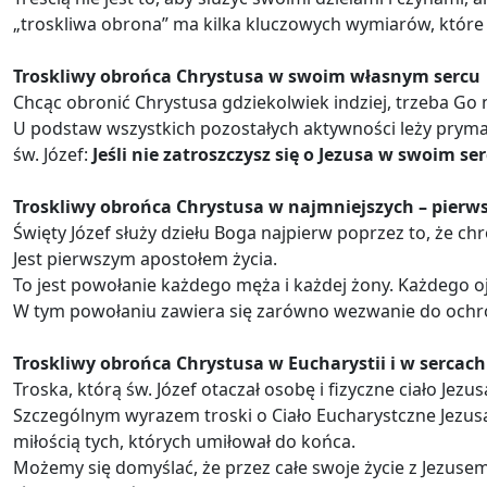
„troskliwa obrona” ma kilka kluczowych wymiarów, które
Troskliwy obrońca Chrystusa w swoim własnym sercu
Chcąc obronić Chrystusa gdziekolwiek indziej, trzeba Go
U podstaw wszystkich pozostałych aktywności leży pryma
św. Józef:
Jeśli nie zatroszczysz się o Jezusa w swoim ser
Troskliwy obrońca Chrystusa w najmniejszych – pierws
Święty Józef służy dziełu Boga najpierw poprzez to, że chr
Jest pierwszym apostołem życia.
To jest powołanie każdego męża i każdej żony. Każdego ojc
W tym powołaniu zawiera się zarówno wezwanie do ochrony 
Troskliwy obrońca Chrystusa w Eucharystii i w sercac
Troska, którą św. Józef otaczał osobę i fizyczne ciało Jez
Szczególnym wyrazem troski o Ciało Eucharystczne Jezusa
miłością tych, których umiłował do końca.
Możemy się domyślać, że przez całe swoje życie z Jezuse