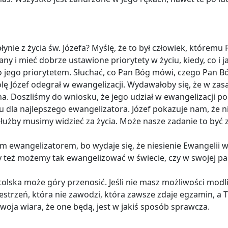
płynie z życia św. Józefa? Myślę, że to był człowiek, któr
any i mieć dobrze ustawione priorytety w życiu, kiedy, co i j
ło jego priorytetem. Słuchać, co Pan Bóg mówi, czego Pan Bó
lę Józef odegrał w ewangelizacji. Wydawałoby się, że w zas
na. Doszliśmy do wniosku, że jego udział w ewangelizacji po
 dla najlepszego ewangelizatora. Józef pokazuje nam, że
łużby musimy widzieć za życia. Może nasze zadanie to być 
m ewangelizatorem, bo wydaje się, że niesienie Ewangelii w
. My też możemy tak ewangelizować w świecie, czy w swojej par
a może góry przenosić. Jeśli nie masz możliwości modlić s
estrzeń, która nie zawodzi, która zawsze zdaje egzamin, a 
woja wiara, że one będą, jest w jakiś sposób sprawcza.