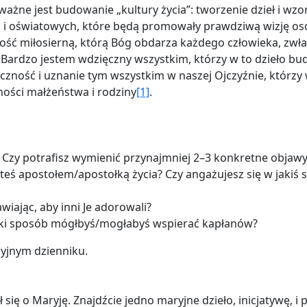
k ważne jest budowanie „kultury życia”: tworzenie dzieł i w
h i oświatowych, które będą promowały prawdziwą wizję oso
ość miłosierną, którą Bóg obdarza każdego człowieka, zwła
. Bardzo jestem wdzięczny wszystkim, którzy w to dzieło bu
ność i uznanie tym wszystkim w naszej Ojczyźnie, którzy 
ości małżeństwa i rodziny
[1]
.
 Czy potrafisz wymienić przynajmniej 2–3 konkretne objawy 
teś apostołem/apostołką życia? Czy angażujesz się w jaki
awiając, aby inni Je adorowali?
jaki sposób mógłbyś/mogłabyś wspierać kapłanów?
cyjnym dzienniku.
 się o Maryję. Znajdźcie jedno maryjne dzieło, inicjatywę, i