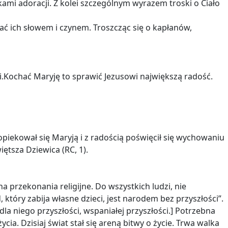
ami adoracji. Z kolei szczególnym wyrazem troski o Ciało
ać ich słowem i czynem. Troszcząc się o kapłanów,
ryi.Kochać Maryję to sprawić Jezusowi największą radość.
 opiekował się Maryją i z radością poświęcił się wychowaniu
iętsza Dziewica (RC, 1).
a przekonania religijne. Do wszystkich ludzi, nie
który zabija własne dzieci, jest narodem bez przyszłości”.
dla niego przyszłości, wspaniałej przyszłości.] Potrzebna
ia. Dzisiaj świat stał się areną bitwy o życie. Trwa walka