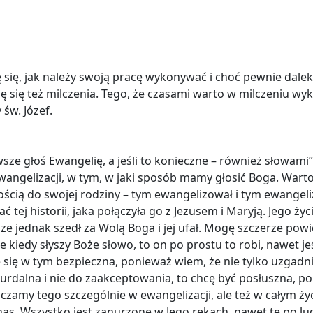
się, jak należy swoją pracę wykonywać i choć pewnie daleko 
uczę się też milczenia. Tego, że czasami warto w milczeniu w
św. Józef.
sze głoś Ewangelię, a jeśli to konieczne – również słowami”
wangelizacji, w tym, w jaki sposób mamy głosić Boga. Warto
ścią do swojej rodziny – tym ewangelizował i tym ewangeliz
ać tej historii, jaka połączyła go z Jezusem i Maryją. Jego 
ze jednak szedł za Wolą Boga i jej ufał. Mogę szczerze pow
 że kiedy słyszy Boże słowo, to on po prostu to robi, nawet 
uję się w tym bezpieczna, ponieważ wiem, że nie tylko uzgad
surdalna i nie do zaakceptowania, to chcę być posłuszna, p
czamy tego szczególnie w ewangelizacji, ale też w całym życ
nas. Wszystko jest zanurzone w Jego rękach, nawet te po lud