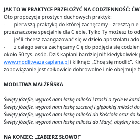
JAK TO W PRAKTYCE PRZEŁOŻYĆ NA CODZIENNOŚĆ: Ć
Oto propozycje prostych duchowych praktyk:
- pierwszą praktyką do której zachęcamy – zresztą nie pie
przeznaczone specjalnie dla Ciebie. Tylko Ty możesz to od
- jeśli chcesz zaangażować się w dzieło apostolatu ado
- z całego serca zachęcamy Cię do podjęcia się codzienn
około 50 tys. osób. Dziś kapłani bardziej niż kiedykolwiek
www.modlitwazakaplana.pl
i kliknąć: „Chcę się modlić”. K
zobowiązanie jest całkowicie dobrowolne i nie obejmuje ż
MODLITWA MAŁŻEŃSKA
Święty Józefie, wyproś nam łaskę miłości i troski o życie w każ
Święty Józefie, wyproś nam łaskę szczerej i głębokiej miłości 
Święty Józefie, wyproś nam łaskę miłości do Kościoła oraz do 
Święty Józefie, wyproś nam łaskę miłości do Maryi, abyśmy koc
NA KONIEC: „ZABIERZ SŁOWO!”