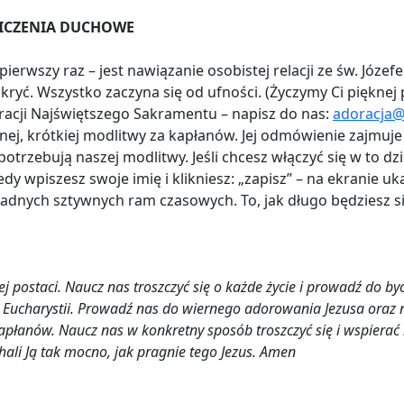
WICZENIA DUCHOWE
rwszy raz – jest nawiązanie osobistej relacji ze św. Józef
kryć. Wszystko zaczyna się od ufności. (Życzymy Ci pięknej p
racji Najświętszego Sakramentu – napisz do nas:
adoracja@
ej, krótkiej modlitwy za kapłanów. Jej odmówienie zajmuje
 potrzebują naszej modlitwy. Jeśli chcesz włączyć się w to dz
iedy wpiszesz swoje imię i klikniesz: „zapisz” – na ekranie u
adnych sztywnych ram czasowych. To, jak długo będziesz się
dej postaci. Naucz nas troszczyć się o każde życie i prowadź do b
do Eucharystii. Prowadź nas do wiernego adorowania Jezusa oraz 
kapłanów. Naucz nas w konkretny sposób troszczyć się i wspiera
hali Ją tak mocno, jak pragnie tego Jezus. Amen