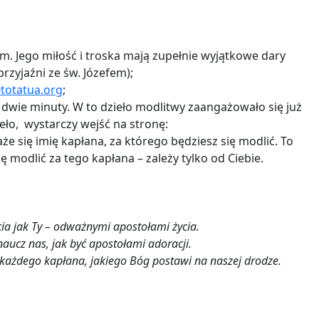
em. Jego miłość i troska mają zupełnie wyjątkowe dary
rzyjaźni ze św. Józefem);
totatua.org
;
 dwie minuty. W to dzieło modlitwy zaangażowało się już
ieło, wystarczy wejść na stronę:
każe się imię kapłana, za którego będziesz się modlić. To
 modlić za tego kapłana – zależy tylko od Ciebie.
ycia jak Ty – odważnymi apostołami życia.
naucz nas, jak być apostołami adoracji.
ć każdego kapłana, jakiego Bóg postawi na naszej drodze.