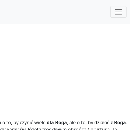
 o to, by czynić wiele
dla Boga
, ale o to, by działać
z Boga
.
ii nazywamy św. Józefa troskliwym obrońcą Chrystusa. Ta