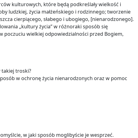
zorców kulturowych, które będą podkreślały wielkość i
by ludzkiej, życia małżeńskiego i rodzinnego; tworzenie
szcza cierpiącego, słabego i ubogiego, [nienarodzonego].
dowania „kultury życia” w różnoraki sposób się
w poczuciu wielkiej odpowiedzialności przed Bogiem,
takiej troski?
ś sposób w ochronę życia nienarodzonych oraz w pomoc
 pomyślcie, w jaki sposób moglibyście je wesprzeć.