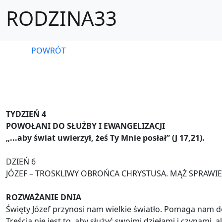
RODZINA33
POWRÓT
TYDZIEŃ 4
POWOŁANI DO SŁUŻBY I EWANGELIZACJI
„...aby świat uwierzył, żeś Ty Mnie posłał” (J 17,21).
DZIEŃ 6
JÓZEF – TROSKLIWY OBROŃCA CHRYSTUSA. MĄŻ SPRAWI
ROZWAŻANIE DNIA
Święty Józef przynosi nam wielkie światło. Pomaga nam dos
Treścią nie jest to, aby służyć swoimi dziełami i czynami,