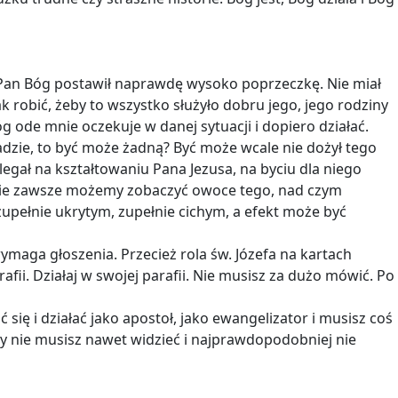
emu Pan Bóg postawił naprawdę wysoko poprzeczkę. Nie miał
ak robić, żeby to wszystko służyło dobru jego, jego rodziny
g ode mnie oczekuje w danej sytuacji i dopiero działać.
adzie, to być może żadną? Być może wcale nie dożył tego
legał na kształtowaniu Pana Jezusa, na byciu dla niego
 nie zawsze możemy zobaczyć owoce tego, nad czym
zupełnie ukrytym, zupełnie cichym, a efekt może być
ymaga głoszenia. Przecież rola św. Józefa na kartach
afii. Działaj w swojej parafii. Nie musisz za dużo mówić. Po
ię i działać jako apostoł, jako ewangelizator i musisz coś
Ty nie musisz nawet widzieć i najprawdopodobniej nie