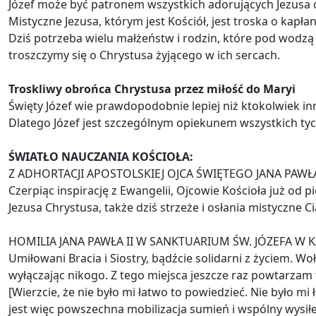
Józef może być patronem wszystkich adorujących Jezusa or
Mistyczne Jezusa, którym jest Kościół, jest troska o kapł
Dziś potrzeba wielu małżeństw i rodzin, które pod wodzą 
troszczymy się o Chrystusa żyjącego w ich sercach.
Troskliwy obrońca Chrystusa przez miłość do Maryi
Święty Józef wie prawdopodobnie lepiej niż ktokolwiek inn
Dlatego Józef jest szczególnym opiekunem wszystkich tych,
ŚWIATŁO NAUCZANIA KOŚCIOŁA:
Z ADHORTACJI APOSTOLSKIEJ OJCA ŚWIĘTEGO JANA PAWŁA
Czerpiąc inspirację z Ewangelii, Ojcowie Kościoła już od p
Jezusa Chrystusa, także dziś strzeże i osłania mistyczne C
HOMILIA JANA PAWŁA II W SANKTUARIUM ŚW. JÓZEFA W K
Umiłowani Bracia i Siostry, bądźcie solidarni z życiem. W
wyłączając nikogo. Z tego miejsca jeszcze raz powtarzam t
[Wierzcie, że nie było mi łatwo to powiedzieć. Nie było mi
jest więc powszechna mobilizacja sumień i wspólny wysiłek