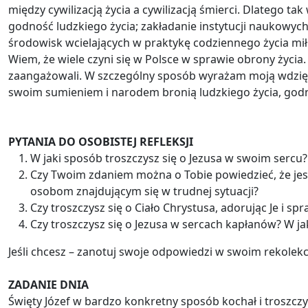
między cywilizacją życia a cywilizacją śmierci. Dlatego ta
godność ludzkiego życia; zakładanie instytucji naukowyc
środowisk wcielających w praktykę codziennego życia mił
Wiem, że wiele czyni się w Polsce w sprawie obrony życia
zaangażowali. W szczególny sposób wyrażam moją wdzięcz
swoim sumieniem i narodem bronią ludzkiego życia, godn
PYTANIA DO OSOBISTEJ REFLEKSJI
W jaki sposób troszczysz się o Jezusa w swoim sercu?
Czy Twoim zdaniem można o Tobie powiedzieć, że jes
osobom znajdującym się w trudnej sytuacji?
Czy troszczysz się o Ciało Chrystusa, adorując Je i spr
Czy troszczysz się o Jezusa w sercach kapłanów? W 
Jeśli chcesz – zanotuj swoje odpowiedzi w swoim rekolek
ZADANIE DNIA
Święty Józef w bardzo konkretny sposób kochał i troszczył