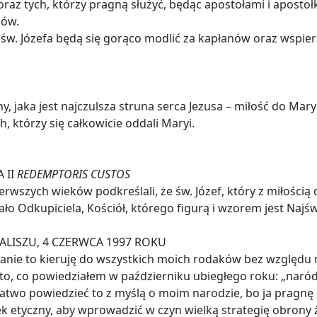
az tych, którzy pragną służyć, będąc apostołami i apostołk
anów.
św. Józefa będą się gorąco modlić za kapłanów oraz wspier
y, jaka jest najczulsza struna serca Jezusa – miłość do Ma
 którzy się całkowicie oddali Maryi.
 II
REDEMPTORIS CUSTOS
ierwszych wieków podkreślali, że św. Józef, który z miłością
iało Odkupiciela, Kościół, którego figurą i wzorem jest Najśw
ALISZU, 4 CZERWCA 1997 ROKU
ołanie to kieruję do wszystkich moich rodaków bez względu n
o, co powiedziałem w październiku ubiegłego roku: „naród, 
 łatwo powiedzieć to z myślą o moim narodzie, bo ja pragnę 
 etyczny, aby wprowadzić w czyn wielką strategię obrony życ