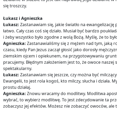
się troszczy.
Łukasz i Agnieszka
Łukasz:
Zastanawiam się, jakie światło na ewangelizację 
łatwo. Cały czas coś się działo. Musiał być bardzo poukład
i żeby wszystko było zgodne z wolą Bożą. Myślę, że to by
Agnieszka:
Zastanawialiśmy się z mężem nad tym, jaką ro
czasu, kiedy Pan Jezus zaczął głosić jako dorosły mężczyz
ziemskim ojcem i opiekunem, na przygotowywaniu gruntu
pracujemy. Błędnym założeniem jest to, że owoce naszej s
spektakularny.
Łukasz:
Zastanawiam się jeszcze, czy można być milczący
Ewangelii, to jest rola kogoś, kto milczy, słucha i działa
prostu działaj.
Agnieszka:
Znowu wracamy do modlitwy. Modlitwa apostolsk
wybrać, to wybierz modlitwę. To jest zdecydowanie ta prz
zobaczysz jej efektów. Możesz nie zobaczyć owoców, ale t