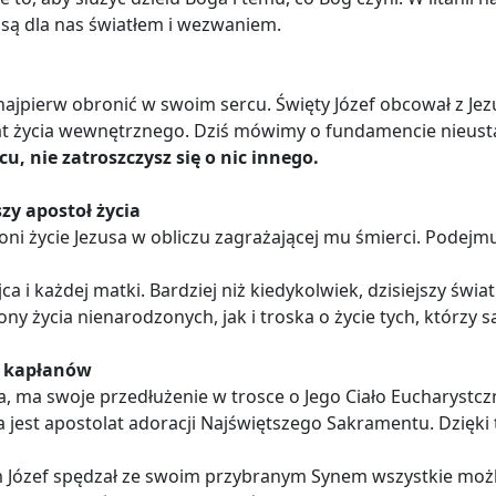
 są dla nas światłem i wezwaniem.
 najpierw obronić w swoim sercu. Święty Józef obcował z Je
t życia wewnętrznego. Dziś mówimy o fundamencie nieustan
cu, nie zatroszczysz się o nic innego.
zy apostoł życia
oni życie Jezusa w obliczu zagrażającej mu śmierci. Podejmu
a i każdej matki. Bardziej niż kiedykolwiek, dzisiejszy św
życia nienarodzonych, jak i troska o życie tych, którzy są
h kapłanów
usa, ma swoje przedłużenie w trosce o Jego Ciało Eucharystcz
 jest apostolat adoracji Najświętszego Sakramentu. Dzięk
m Józef spędzał ze swoim przybranym Synem wszystkie możli